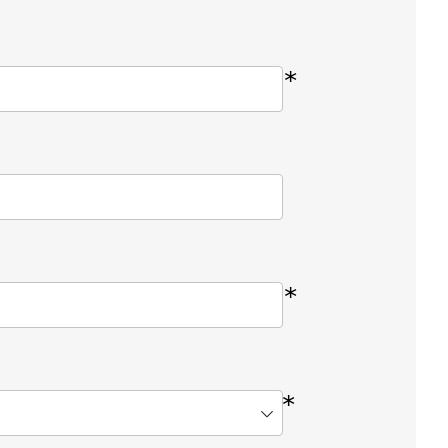
*
*
*