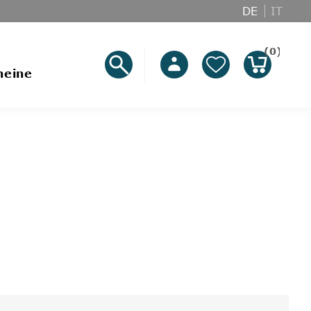
DE
IT
(0)
heine